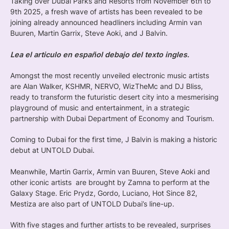
Taking over Dubai Parks and Resorts from November 6th to
9th 2025, a fresh wave of artists has been revealed to be
joining already announced headliners including Armin van
Buuren, Martin Garrix, Steve Aoki, and J Balvin.
Lea el articulo en español debajo del texto ingles.
Amongst the most recently unveiled electronic music artists
are Alan Walker, KSHMR, NERVO, WizTheMc and DJ Bliss,
ready to transform the futuristic desert city into a mesmerising
playground of music and entertainment, in a strategic
partnership with Dubai Department of Economy and Tourism.
Coming to Dubai for the first time, J Balvin is making a historic
debut at UNTOLD Dubai.
Meanwhile, Martin Garrix, Armin van Buuren, Steve Aoki and
other iconic artists are brought by Zamna to perform at the
Galaxy Stage. Eric Prydz, Gordo, Luciano, Hot Since 82,
Mestiza are also part of UNTOLD Dubai’s line-up.
With five stages and further artists to be revealed, surprises